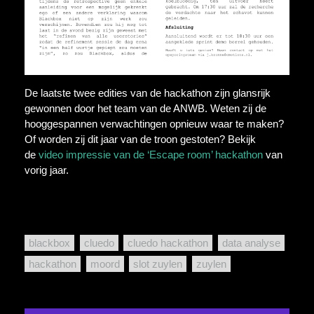
De laatste twee edities van de hackathon zijn glansrijk
gewonnen door het team van de ANWB. Weten zij de
hooggespannen verwachtingen opnieuw waar te maken?
Of worden zij dit jaar van de troon gestoten? Bekijk
de
video impressie van de ‘Escape room’ hackathon
van
vorig jaar.
blackbox
cluedo
cluedo hackathon
data analyse
hackathon
moord
slot zuylen
zuylen