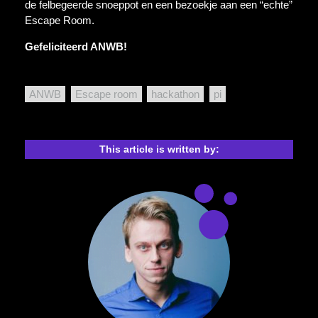
de felbegeerde snoeppot en een bezoekje aan een “echte”
Escape Room.
Gefeliciteerd ANWB!
ANWB
Escape room
hackathon
pi
This article is written by: